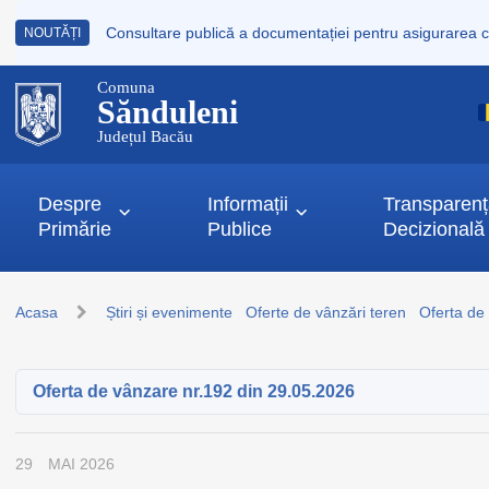
NOUTĂȚI
Comuna
Sănduleni
Județul Bacău
Despre
Informații
Transparen
Primărie
Publice
Decizională
Acasa
Știri și evenimente
Oferte de vânzări teren
Oferta de
Oferta de vânzare nr.192 din 29.05.2026
29
MAI 2026