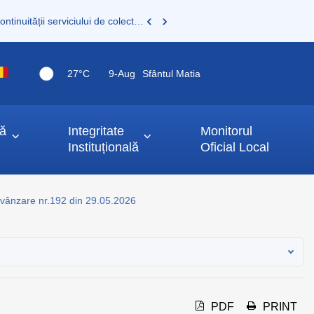
Consultare publică a documentației pentru asigurarea continuității serviciului de colectare și transport deșeuri municipale
27°C
9-
Aug
Sfântul Matia
ță
Integritate
Monitorul
Instituțională
Oficial Local
 vânzare nr.192 din 29.05.2026
PDF
PRINT