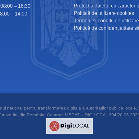
Protecția datelor cu caracter 
i 08:00 – 16:30
Politică de utilizare cookies
08:00 – 14:00
Termeni și condiții de utilizare
Politică de confidențialitate si
l național pentru transformarea digitală a autorităților publice locale, f
Turismului din România, Contract MEDAT – DIGILOCAL 204/20.06.2025