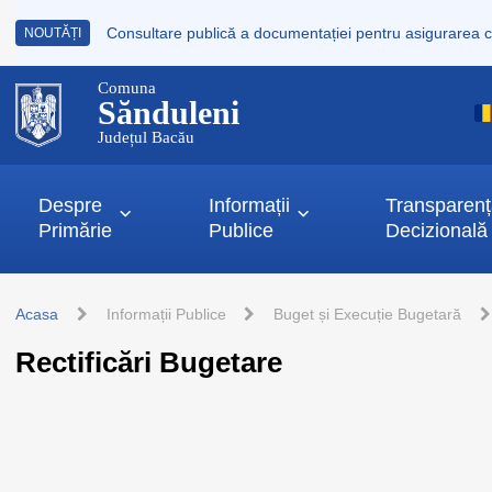
NOUTĂȚI
Comuna
Sănduleni
Județul Bacău
Despre
Informații
Transparen
Primărie
Publice
Decizională
Acasa
Informații Publice
Buget și Execuție Bugetară
Rectificări Bugetare