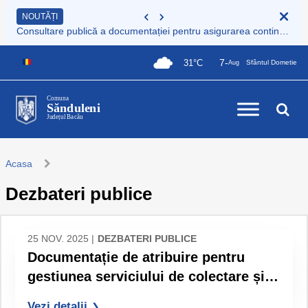
NOUTĂȚI
Consultare publică a documentației pentru asigurarea continuității serviciului de colectare și transport deșeuri municipale
7-
31°C
Sfântul Dometie
Aug
Comuna
Sănduleni
Județul Bacău
Acasa
Dezbateri publice
25 NOV. 2025 |
DEZBATERI PUBLICE
Documentație de atribuire pentru
gestiunea serviciului de colectare și
transport deșeuri municipale
Vezi detalii