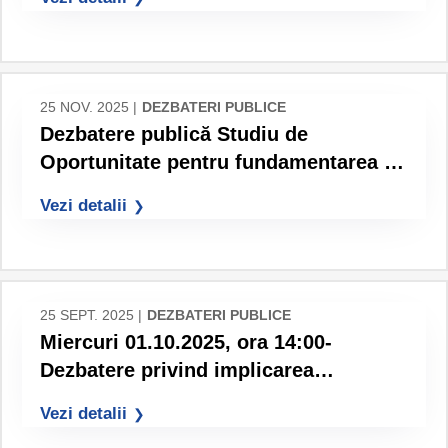
25 NOV. 2025 |
DEZBATERI PUBLICE
Dezbatere publică Studiu de
Oportunitate pentru fundamentarea și
stabilirea soluției optime de gestiune
Vezi detalii
a activității de colectare separată și
transport separat al deșeurilor
municipale în 66 UAT-uri din județul
Bacău
25 SEPT. 2025 |
DEZBATERI PUBLICE
Miercuri 01.10.2025, ora 14:00-
Dezbatere privind implicarea
publicului în etapa elaborării
Vezi detalii
propunerilor pv planurile de