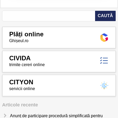
amenajare a teritoriului
Plăți online
Ghișeul.ro
CIVIDA
trimite cereri online
CITYON
servicii online
Articole recente
Anunț de participare procedură simplificată pentru