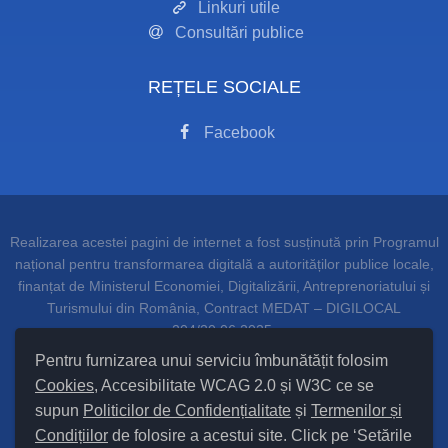
Linkuri utile
Consultări publice
REȚELE SOCIALE
Facebook
Realizarea acestei pagini de internet a fost susținută prin Programul
național pentru transformarea digitală a autorităților publice locale,
finanțat de Ministerul Economiei, Digitalizării, Antreprenoriatului și
Turismului din România, Contract MEDAT – DIGILOCAL
204/20.06.2025.
Pentru furnizarea unui serviciu îmbunătățit folosim
Cookies
, Accesibilitate WCAG 2.0 și W3C ce se
supun
Politicilor de Confidențialitate
și
Termenilor și
Setări Cookies și Accesibilitate
Condițiilor
de folosire a acestui site. Click pe ‘Setările