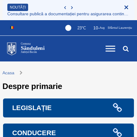
NOUTĂȚI
Consultare publică a documentației pentru asigurarea continuității serviciului de colectare și transport deșeuri municipale
10-
23°C
Sfântul Laurențiu
Aug
Comuna
Sănduleni
Județul Bacău
Acasa
Despre primarie
LEGISLAȚIE
CONDUCERE