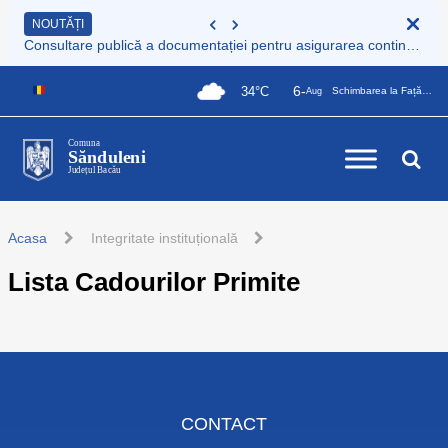
NOUTĂȚI
Consultare publică a documentației pentru asigurarea continuității serviciului de colectare și transport deșeuri municipale
6-
34°C
Schimbarea la Față a Domnului
Aug
Comuna
Sănduleni
Județul Bacău
Acasa
Integritate instituțională
Lista Cadourilor Primite
CONTACT