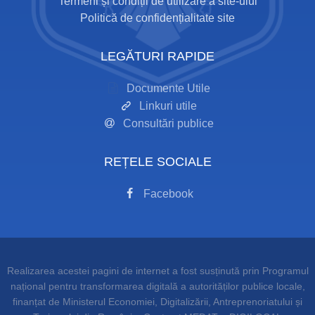
Termeni și condiții de utilizare a site-ului
Politică de confidențialitate site
LEGĂTURI RAPIDE
Documente Utile
Linkuri utile
Consultări publice
REȚELE SOCIALE
Facebook
Realizarea acestei pagini de internet a fost susținută prin Programul
național pentru transformarea digitală a autorităților publice locale,
finanțat de Ministerul Economiei, Digitalizării, Antreprenoriatului și