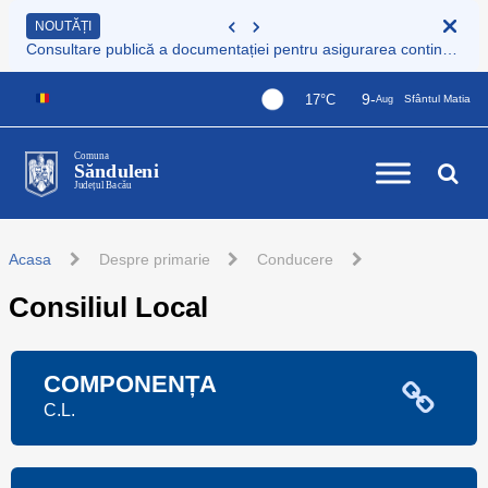
NOUTĂȚI
Consultare publică a documentației pentru asigurarea continuității serviciului de colectare și transport deșeuri municipale
9-
17°C
Sfântul Matia
Aug
Comuna
Sănduleni
Județul Bacău
Acasa
Despre primarie
Conducere
Consiliul Local
COMPONENȚA
C.L.