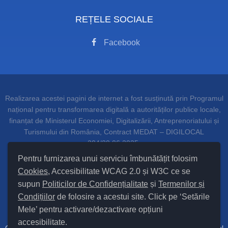
REȚELE SOCIALE
Facebook
Realizarea acestei pagini de internet a fost susținută prin Programul
național pentru transformarea digitală a autorităților publice locale,
finanțat de Ministerul Economiei, Digitalizării, Antreprenoriatului și
Turismului din România, Contract MEDAT – DIGILOCAL
204/20.06.2025.
Pentru furnizarea unui serviciu îmbunătățit folosim
Cookies
, Accesibilitate WCAG 2.0 și W3C ce se
supun
Politicilor de Confidențialitate
și
Termenilor și
Setări Cookies și Accesibilitate
Condițiilor
de folosire a acestui site. Click pe ‘Setările
Mele’ pentru activare/dezactivare opțiuni
Hartă site
accesibilitate.