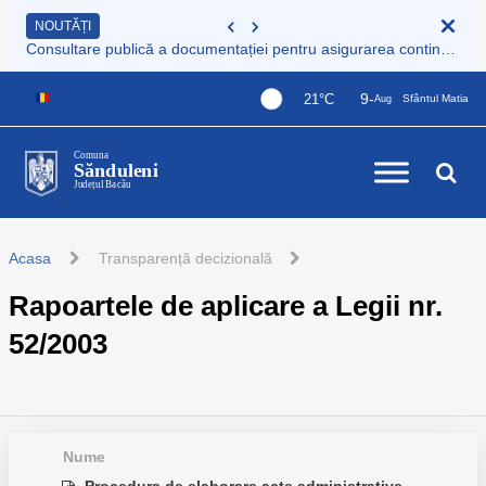
NOUTĂȚI
Consultare publică a documentației pentru asigurarea continuității serviciului de colectare și transport deșeuri municipale
9-
21°C
Sfântul Matia
Aug
Comuna
Sănduleni
Județul Bacău
Acasa
Transparență decizională
Rapoartele de aplicare a Legii nr.
52/2003
Nume