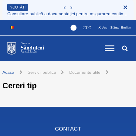
NOUTĂȚI
Consultare publică a documentației pentru asigurarea continuității serviciului de colectare și transport deșeuri municipale
8-
20°C
Sfântul Emilian
Aug
Comuna
Sănduleni
Județul Bacău
Acasa
Servicii publice
Documente utile
Cereri tip
CONTACT