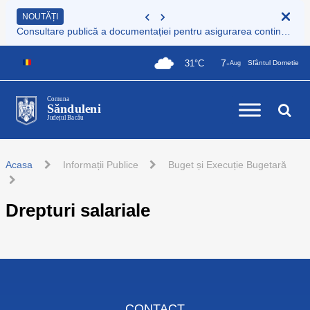
NOUTĂȚI
Consultare publică a documentației pentru asigurarea continuității serviciului de colectare și transport deșeuri municipale
7-
31°C
Sfântul Dometie
Aug
Comuna
Sănduleni
Județul Bacău
Acasa
Informații Publice
Buget și Execuție Bugetară
Drepturi salariale
CONTACT