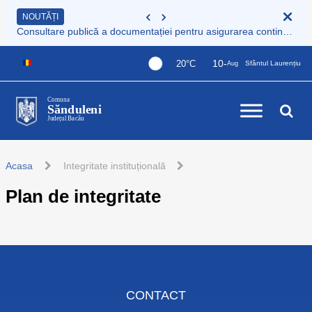
NOUTĂȚI
Consultare publică a documentației pentru asigurarea continuității serviciului de colectare și transport deșeuri municipale
10-
20°C
Sfântul Laurențiu
Aug
Comuna
Sănduleni
Județul Bacău
Acasa
Integritate instituțională
Plan de integritate
CONTACT