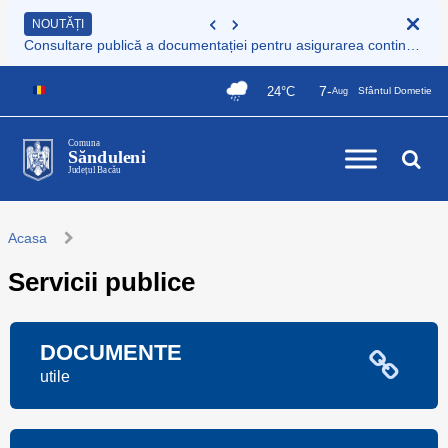
NOUTĂȚI
Consultare publică a documentației pentru asigurarea continuității serviciului de colectare și transport deșeuri municipale
7-
24°C
Sfântul Dometie
Aug
Comuna
Sănduleni
Județul Bacău
Acasa
Servicii publice
DOCUMENTE
utile