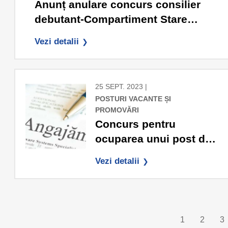
Anunț anulare concurs consilier
debutant-Compartiment Stare
civilă, resurse umane
Vezi detalii
25 SEPT. 2023 |
POSTURI VACANTE ȘI
PROMOVĂRI
Concurs pentru
ocuparea unui post de
MUNCITOR CALIFICAT
Vezi detalii
(Electrician), grad IV
1
2
3