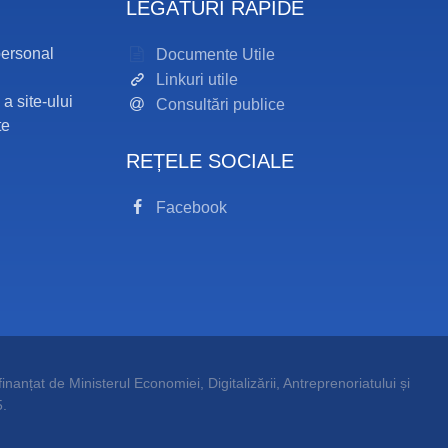
LEGĂTURI RAPIDE
personal
Documente Utile
Linkuri utile
 a site-ului
Consultări publice
te
REȚELE SOCIALE
Facebook
inanțat de Ministerul Economiei, Digitalizării, Antreprenoriatului și
.