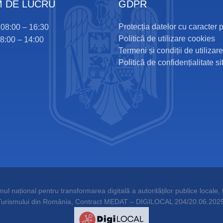
 DE LUCRU
GDPR
Protecția datelor cu caracter 
i 08:00 – 16:30
Politică de utilizare cookies
08:00 – 14:00
Termeni și condiții de utilizare
Politică de confidențialitate si
l național pentru transformarea digitală a autorităților publice locale, f
Turismului din România, Contract MEDAT – DIGILOCAL 204/20.06.2025