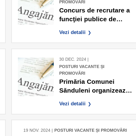
PROMOVĂRI
Concurs de recrutare a
funcţiei publice de
execuţie: consilier ,
Vezi detalii
clasa I, grad
profesional debutant,
în cadrul
30 DEC. 2024 |
”Compartimentul
POSTURI VACANTE ȘI
Agricol”
PROMOVĂRI
Primăria Comunei
Sănduleni organizează
concurs Consilier,
Vezi detalii
clasa I, grad debutant-
Compartiment Stare
civilă, resurse umane
19 NOV. 2024 |
POSTURI VACANTE ȘI PROMOVĂRI