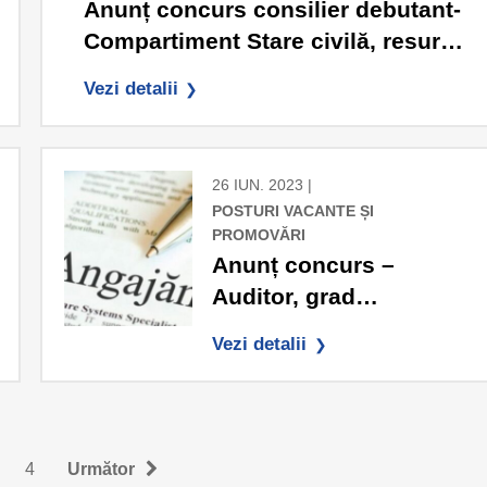
Anunț concurs consilier debutant-
Compartiment Stare civilă, resurse
umane
Vezi detalii
26 IUN. 2023 |
POSTURI VACANTE ȘI
PROMOVĂRI
Anunț concurs –
Auditor, grad
profesional asistent
Vezi detalii
4
Următor