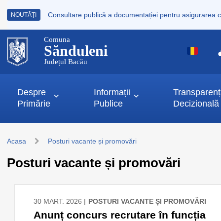
NOUTĂȚI
Comuna
Sănduleni
Județul Bacău
Despre
Informații
Transparen
Primărie
Publice
Decizională
Acasa
Posturi vacante și promovări
Posturi vacante și promovări
30 MART. 2026 |
POSTURI VACANTE ȘI PROMOVĂRI
Anunț concurs recrutare în funcția