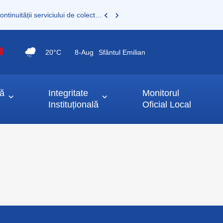
Consultare publică a documentației pentru asigurarea continuității serviciului de colectare și transport deșeuri municipale
20°C
8-
Aug
Sfântul Emilian
ță
Integritate
Monitorul
Instituțională
Oficial Local