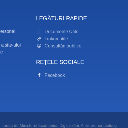
LEGĂTURI RAPIDE
personal
Documente Utile
Linkuri utile
 a site-ului
Consultări publice
te
REȚELE SOCIALE
Facebook
inanțat de Ministerul Economiei, Digitalizării, Antreprenoriatului și