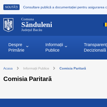
NOUTĂȚI
Comuna
Sănduleni
Județul Bacău
Despre
Informații
Transparen
Primărie
Publice
Decizională
Acasa
Informații Publice
Comisia Paritară
Comisia Paritară