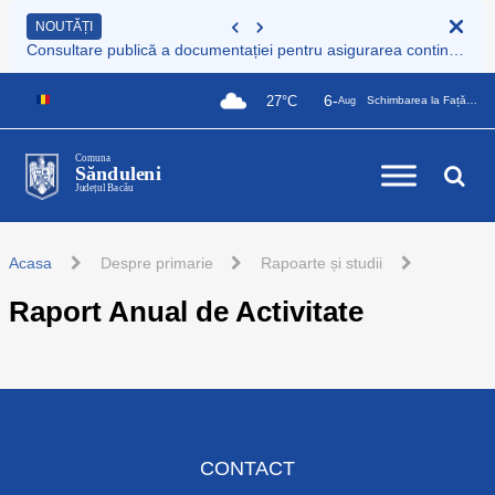
NOUTĂȚI
Consultare publică a documentației pentru asigurarea continuității serviciului de colectare și transport deșeuri municipale
6-
27°C
Schimbarea la Față a Domnului
Aug
Comuna
Sănduleni
Județul Bacău
Acasa
Despre primarie
Rapoarte și studii
Raport Anual de Activitate
CONTACT