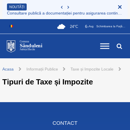
NOUTĂȚI
Consultare publică a documentației pentru asigurarea continuității serviciului de colectare și transport deșeuri municipale
6-
24°C
Schimbarea la Față a Domnului
Aug
Comuna
Sănduleni
Județul Bacău
Acasa
Informații Publice
Taxe și Impozite Locale
Tipuri de Taxe și Impozite
CONTACT