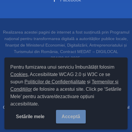
Realizarea acestei pagini de internet a fost susținută prin Programul
național pentru transformarea digitală a autorităților publice locale,
finanțat de Ministerul Economiei, Digitalizării, Antreprenoriatului și
Turismului din România, Contract MEDAT – DIGILOCAL
204/20.06.2025.
Pentru furnizarea unui serviciu îmbunătățit folosim
Cookies
, Accesibilitate WCAG 2.0 și W3C ce se
supun
Politicilor de Confidențialitate
și
Termenilor și
Setări Cookies și Accesibilitate
Condițiilor
de folosire a acestui site. Click pe ‘Setările
Mele’ pentru activare/dezactivare opțiuni
Hartă site
accesibilitate.
Cod Județ 4 / Județul Bacău / Tipul UAT – 14 – C – Comună / Codul
SIRUTA al Unității Administrativ Teritoriale Sănduleni 25148 / |
Site
Setările mele
Acceptă
Vechi
Copyright © 2025
Primăria Sănduleni
județul Bacău