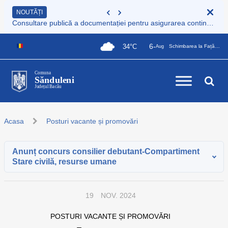
NOUTĂȚI
Consultare publică a documentației pentru asigurarea continuității serviciului de colectare și transport deșeuri municipale
6-
34°C
Schimbarea la Față a Domnului
Aug
Comuna
Sănduleni
Județul Bacău
Acasa
Posturi vacante și promovări
Anunț concurs consilier debutant-Compartiment
Stare civilă, resurse umane
19
NOV. 2024
POSTURI VACANTE ȘI PROMOVĂRI