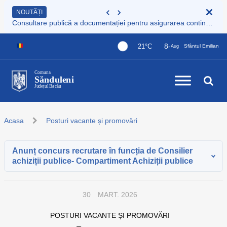
NOUTĂȚI
Consultare publică a documentației pentru asigurarea continuității serviciului de colectare și transport deșeuri municipale
8-
21°C
Sfântul Emilian
Aug
Comuna
Sănduleni
Județul Bacău
Acasa
Posturi vacante și promovări
Anunț concurs recrutare în funcția de Consilier
achiziții publice- Compartiment Achiziții publice
30
MART. 2026
POSTURI VACANTE ȘI PROMOVĂRI