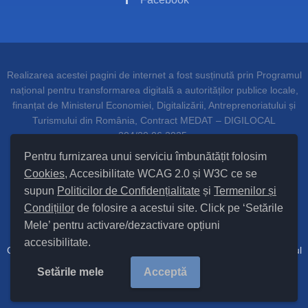
Realizarea acestei pagini de internet a fost susținută prin Programul
național pentru transformarea digitală a autorităților publice locale,
finanțat de Ministerul Economiei, Digitalizării, Antreprenoriatului și
Turismului din România, Contract MEDAT – DIGILOCAL
204/20.06.2025.
Pentru furnizarea unui serviciu îmbunătățit folosim
Cookies
, Accesibilitate WCAG 2.0 și W3C ce se
supun
Politicilor de Confidențialitate
și
Termenilor și
Setări Cookies și Accesibilitate
Condițiilor
de folosire a acestui site. Click pe ‘Setările
Mele’ pentru activare/dezactivare opțiuni
Hartă site
accesibilitate.
Cod Județ 4 / Județul Bacău / Tipul UAT – 14 – C – Comună / Codul
SIRUTA al Unității Administrativ Teritoriale Sănduleni 25148 / |
Site
Setările mele
Acceptă
Vechi
Copyright © 2025
Primăria Sănduleni
județul Bacău