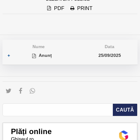
PDF
PRINT
Nume
Data
Anunț
25/09/2025
+
Plăți online
Ghișeul.ro