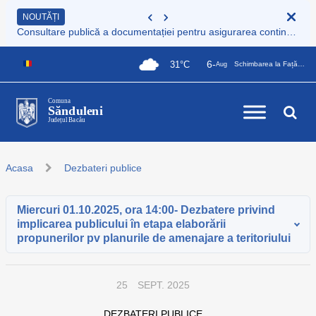
NOUTĂȚI
Consultare publică a documentației pentru asigurarea continuității serviciului de colectare și transport deșeuri municipale
6-
31°C
Schimbarea la Față a Domnului
Aug
Comuna
Sănduleni
Județul Bacău
Acasa
Dezbateri publice
Miercuri 01.10.2025, ora 14:00- Dezbatere privind
implicarea publicului în etapa elaborării
propunerilor pv planurile de amenajare a teritoriului
25
SEPT. 2025
DEZBATERI PUBLICE