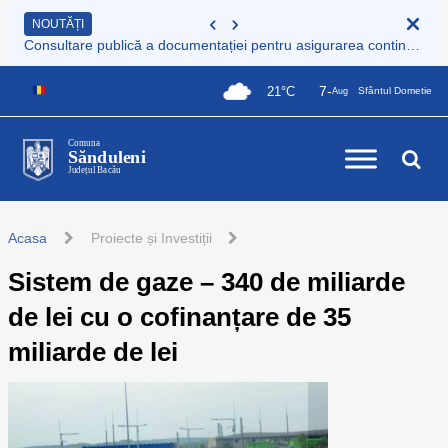
NOUTĂȚI
Consultare publică a documentației pentru asigurarea continuității serviciului de colectare și transport deșeuri municipale
7-
21°C
Sfântul Dometie
Aug
Comuna
Sănduleni
Județul Bacău
Acasa
Proiecte și Investiții
Sistem de gaze – 340 de miliarde
de lei cu o cofinanțare de 35
miliarde de lei