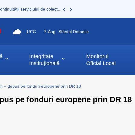
Consultare publică a documentației pentru asigurarea continuității serviciului de colectare și transport deșeuri municipale
19°C
7-
Aug
Sfântul Dometie
ță
Integritate
Monitorul
Instituțională
Oficial Local
 – depus pe fonduri europene prin DR 18
pus pe fonduri europene prin DR 18