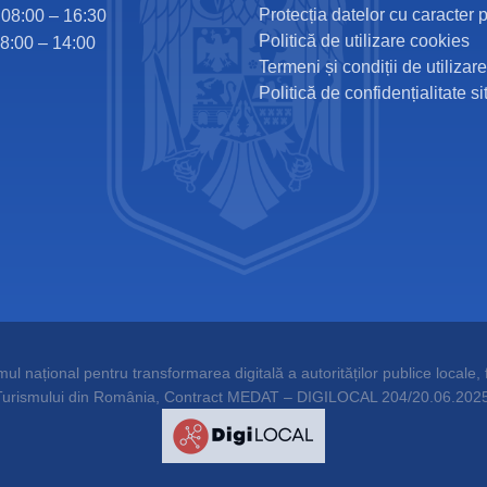
Protecția datelor cu caracter 
i 08:00 – 16:30
Politică de utilizare cookies
08:00 – 14:00
Termeni și condiții de utilizare
Politică de confidențialitate si
l național pentru transformarea digitală a autorităților publice locale, f
Turismului din România, Contract MEDAT – DIGILOCAL 204/20.06.2025