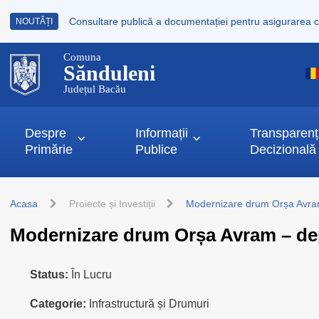
NOUTĂȚI
Comuna
Sănduleni
Județul Bacău
Despre
Informații
Transparen
Primărie
Publice
Decizională
Acasa
Proiecte și Investiții
Modernizare drum Orșa Avram
Modernizare drum Orșa Avram – de
Status:
În Lucru
Categorie:
Infrastructură și Drumuri