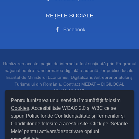
REȚELE SOCIALE
Facebook
Realizarea acestei pagini de internet a fost susținută prin Programul
național pentru transformarea digitală a autorităților publice locale,
finanțat de Ministerul Economiei, Digitalizării, Antreprenoriatului și
Turismului din România, Contract MEDAT – DIGILOCAL
204/20.06.2025.
Pentru furnizarea unui serviciu îmbunătățit folosim
Cookies
, Accesibilitate WCAG 2.0 și W3C ce se
supun
Politicilor de Confidențialitate
și
Termenilor și
Setări Cookies și Accesibilitate
Condițiilor
de folosire a acestui site. Click pe ‘Setările
Mele’ pentru activare/dezactivare opțiuni
Hartă site