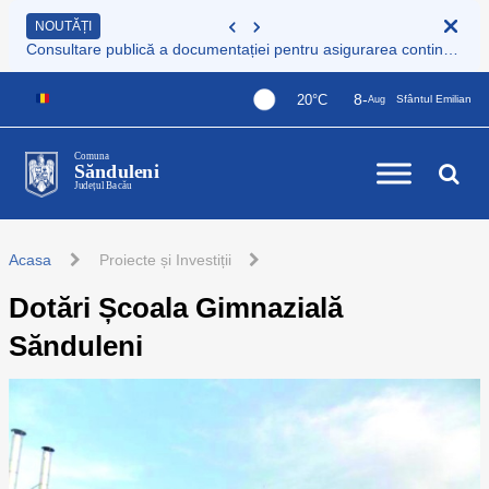
NOUTĂȚI
Consultare publică a documentației pentru asigurarea continuității serviciului de colectare și transport deșeuri municipale
8-
20°C
Sfântul Emilian
Aug
Comuna
Sănduleni
Județul Bacău
Acasa
Proiecte și Investiții
Dotări Școala Gimnazială
Sănduleni