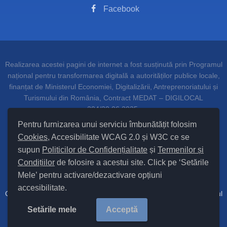
Facebook
Realizarea acestei pagini de internet a fost susținută prin Programul
național pentru transformarea digitală a autorităților publice locale,
finanțat de Ministerul Economiei, Digitalizării, Antreprenoriatului și
Turismului din România, Contract MEDAT – DIGILOCAL
204/20.06.2025.
Pentru furnizarea unui serviciu îmbunătățit folosim
Cookies
, Accesibilitate WCAG 2.0 și W3C ce se
supun
Politicilor de Confidențialitate
și
Termenilor și
Setări Cookies și Accesibilitate
Condițiilor
de folosire a acestui site. Click pe ‘Setările
Mele’ pentru activare/dezactivare opțiuni
Hartă site
accesibilitate.
Cod Județ 4 / Județul Bacău / Tipul UAT – 14 – C – Comună / Codul
SIRUTA al Unității Administrativ Teritoriale Sănduleni 25148 / |
Site
Setările mele
Acceptă
Vechi
Copyright © 2025
Primăria Sănduleni
județul Bacău