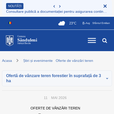
NOUTĂȚI
Consultare publică a documentației pentru asigurarea continuității serviciului de colectare și transport deșeuri municipale
8-
23°C
Sfântul Emilian
Aug
Comuna
Sănduleni
Județul Bacău
Acasa
Știri și evenimente
Oferte de vânzări teren
Ofertă de vânzare teren forestier în suprafață de 3
ha
11
MAI 2026
OFERTE DE VÂNZĂRI TEREN