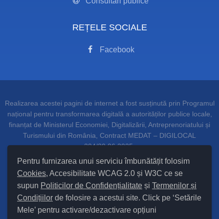
Consultări publice
REȚELE SOCIALE
Facebook
Realizarea acestei pagini de internet a fost susținută prin Programul
național pentru transformarea digitală a autorităților publice locale,
finanțat de Ministerul Economiei, Digitalizării, Antreprenoriatului și
Turismului din România, Contract MEDAT – DIGILOCAL
204/20.06.2025.
Pentru furnizarea unui serviciu îmbunătățit folosim
Cookies
, Accesibilitate WCAG 2.0 și W3C ce se
supun
Politicilor de Confidențialitate
și
Termenilor și
Setări Cookies și Accesibilitate
Condițiilor
de folosire a acestui site. Click pe ‘Setările
Mele’ pentru activare/dezactivare opțiuni
Hartă site