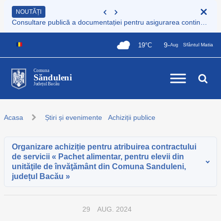
NOUTĂȚI
Consultare publică a documentației pentru asigurarea continuității serviciului de colectare și transport deșeuri municipale
9-
19°C
Sfântul Matia
Aug
Comuna
Sănduleni
Județul Bacău
Acasa
Știri și evenimente
Achiziții publice
Organizare achiziție pentru atribuirea contractului
de servicii « Pachet alimentar, pentru elevii din
unităţile de învăţământ din Comuna Sanduleni,
județul Bacău »
29
AUG. 2024