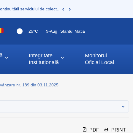
Consultare publică a documentației pentru asigurarea continuității serviciului de colectare și transport deșeuri municipale
25°C
9-
Aug
Sfântul Matia
ță
Integritate
Monitorul
Instituțională
Oficial Local
 vânzare nr. 189 din 03.11.2025
PDF
PRINT