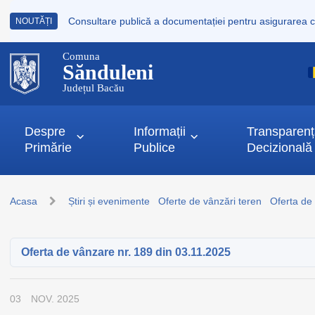
NOUTĂȚI
Comuna
Sănduleni
Județul Bacău
Despre
Informații
Transparen
Primărie
Publice
Decizională
Acasa
Știri și evenimente
Oferte de vânzări teren
Oferta de
Oferta de vânzare nr. 189 din 03.11.2025
03
NOV. 2025