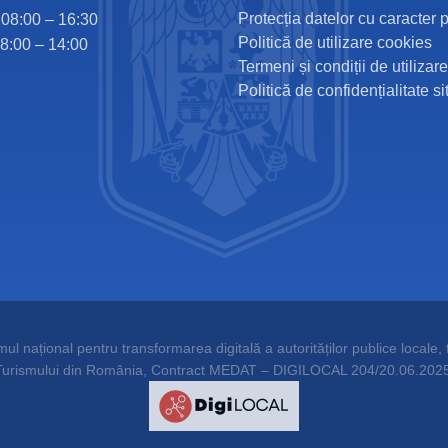
Protecția datelor cu caracter 
i 08:00 – 16:30
Politică de utilizare cookies
08:00 – 14:00
Termeni și condiții de utilizare
Politică de confidențialitate si
l național pentru transformarea digitală a autorităților publice locale, f
Turismului din România, Contract MEDAT – DIGILOCAL 204/20.06.2025