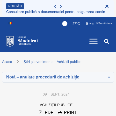
NOUTĂȚI
Consultare publică a documentației pentru asigurarea continuității serviciului de colectare și transport deșeuri municipale
9-
27°C
Sfântul Matia
Aug
Comuna
Sănduleni
Județul Bacău
Acasa
Știri și evenimente
Achiziții publice
Notă – anulare procedură de achiziție
09
SEPT. 2024
ACHIZIȚII PUBLICE
PDF
PRINT